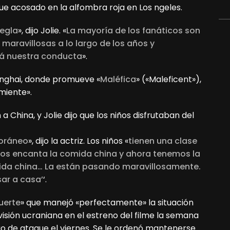
e acosado en la alfombra roja en Los ngeles.
regla
», dijo Jolie. «
La mayoría de los fanáticos son
maravillosas a lo largo de los años y
á nuestra conducta
».
anghai, donde promueve «
Maléfica
» («Maleficent»),
miente».
a China, y Jolie dijo que los niños disfrutaban del
poráneo
», dijo la actriz. Los niños «
tienen una clase
os encanta la comida china y ahora tenemos la
ida china… La están pasando maravillosamente.
sar a casa’
‘.
uerte
» que manejó «perfectamente» la situación
visión ucraniana en el estreno del filme la semana
o de ataque el viernes. Se le ordenó mantenerse