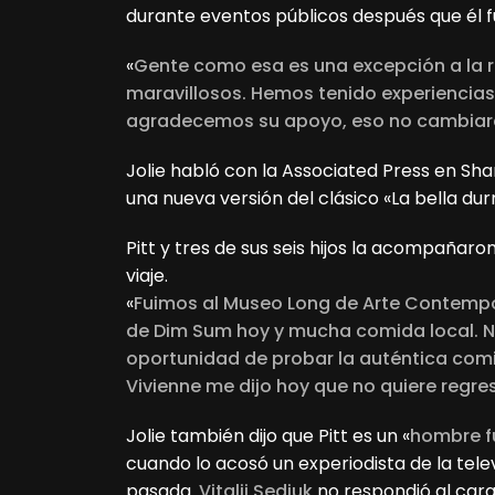
durante eventos públicos después que él fu
«
Gente como esa es una excepción a la 
maravillosos. Hemos tenido experiencias 
agradecemos su apoyo, eso no cambiar
Jolie habló con la Associated Press en Sh
una nueva versión del clásico «La bella dur
Pitt y tres de sus seis hijos la acompañaron 
viaje.
«
Fuimos al Museo Long de Arte Contem
de Dim Sum hoy y mucha comida local. N
oportunidad de probar la auténtica com
Vivienne me dijo hoy que no quiere regre
Jolie también dijo que Pitt es un «
hombre f
cuando lo acosó un experiodista de la tele
pasada.
Vitalii Sediuk
no respondió al carg