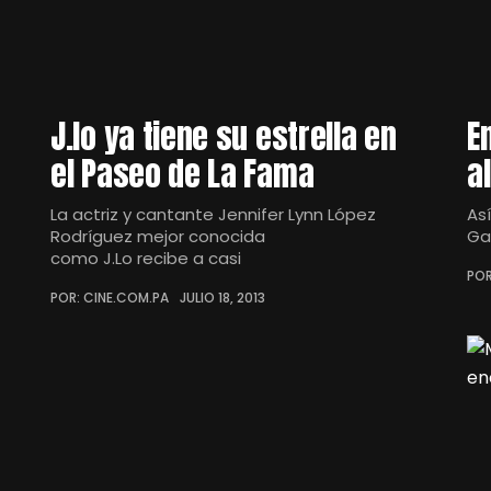
J.lo ya tiene su estrella en
E
el Paseo de La Fama
a
La actriz y cantante Jennifer Lynn López
As
Rodríguez mejor conocida
Ga
como J.Lo recibe a casi
POR
POR: CINE.COM.PA
JULIO 18, 2013