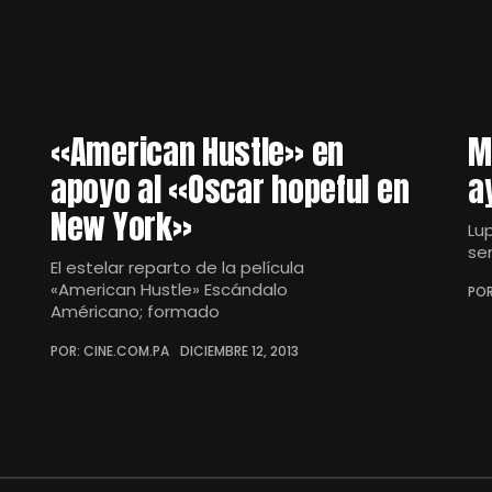
«American Hustle» en
M
apoyo al «Oscar hopeful en
a
New York»
Lu
se
El estelar reparto de la película
«American Hustle» Escándalo
POR
Américano; formado
POR: CINE.COM.PA
DICIEMBRE 12, 2013