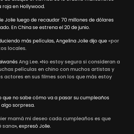
a roja en Hollywood.
de Jolie luego de recaudar 70 millones de dólares
do. En China se estrena el 20 de junio.
ciendo más películas, Angelina Jolie dijo que
«por
tos locales
.
taiwanés
Ang Lee
. «
No estoy segura si consideran a
uchas películas en chino con muchos artistas y
os actores en sus filmes son los que más estoy
ijo que no sabe cómo va a pasar su cumpleaños
 algo sorpresa.
ier mamá mi deseo cada cumpleaños es que
té sana
», expresó Jolie.