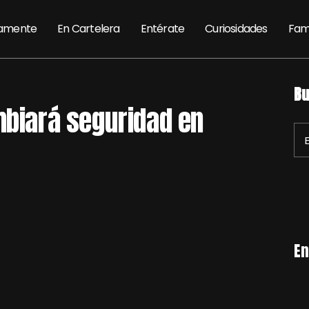
amente
En Cartelera
Entérate
Curiosidades
Fam
Bu
mbiará seguridad en
En