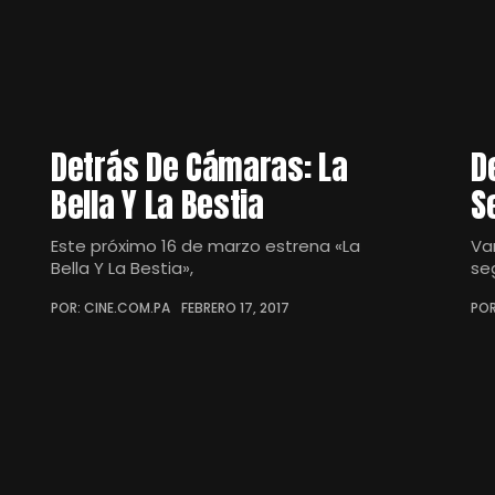
Detrás De Cámaras: La
D
Bella Y La Bestia
S
Este próximo 16 de marzo estrena «La
Va
Bella Y La Bestia»,
se
POR: CINE.COM.PA
FEBRERO 17, 2017
POR