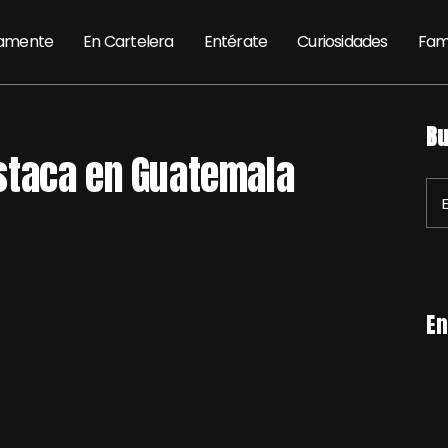
amente
En Cartelera
Entérate
Curiosidades
Fam
Bu
staca en Guatemala
En