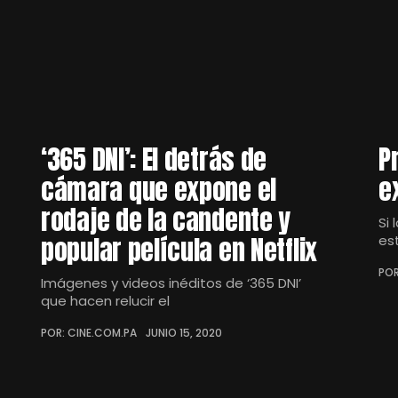
‘365 DNI’: El detrás de
P
cámara que expone el
e
rodaje de la candente y
Si 
popular película en Netflix
es
POR
Imágenes y videos inéditos de ‘365 DNI’
que hacen relucir el
POR: CINE.COM.PA
JUNIO 15, 2020