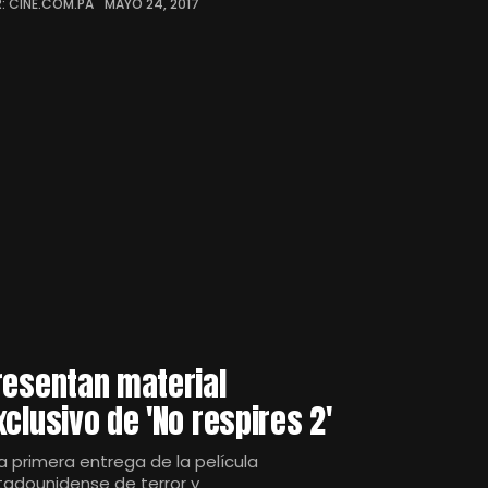
: CINE.COM.PA
MAYO 24, 2017
resentan material
xclusivo de 'No respires 2'
la primera entrega de la película
tadounidense de terror y