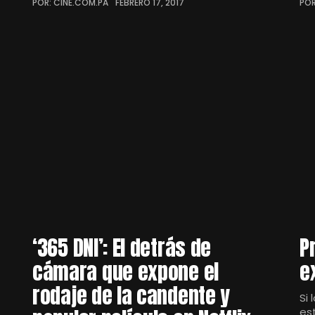
POR: CINE.COM.PA
FEBRERO 17, 2017
POR
‘365 DNI’: El detrás de
P
cámara que expone el
e
rodaje de la candente y
Si 
es