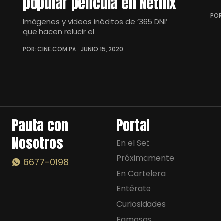
popular película en Netflix
POR
Imágenes y videos inéditos de ‘365 DNI’
que hacen relucir el
POR: CINE.COM.PA
JUNIO 15, 2020
Pauta con
Portal
Nosotros
En el Set
Próximamente
6677-0198
En Cartelera
Entérate
Curiosidades
Famosos