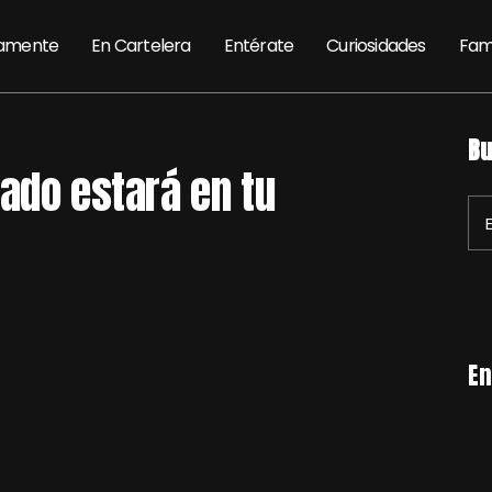
amente
En Cartelera
Entérate
Curiosidades
Fam
Bu
ado estará en tu
En