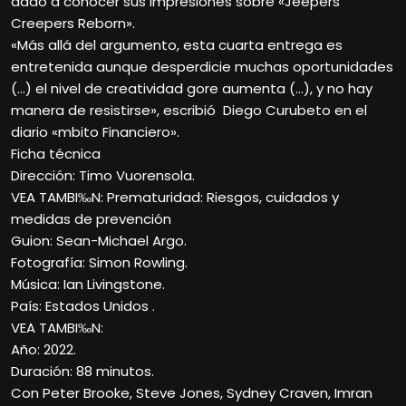
dado a conocer sus impresiones sobre «Jeepers
Creepers Reborn».
«Más allá del argumento, esta cuarta entrega es
entretenida aunque desperdicie muchas oportunidades
(…) el nivel de creatividad gore aumenta (…), y no hay
manera de resistirse», escribió Diego Curubeto en el
diario «mbito Financiero».
Ficha técnica
Dirección: Timo Vuorensola.
VEA TAMBI‰N: Prematuridad: Riesgos, cuidados y
medidas de prevención
Guion: Sean-Michael Argo.
Fotografía: Simon Rowling.
Música: Ian Livingstone.
País: Estados Unidos .
VEA TAMBI‰N:
Año: 2022.
Duración: 88 minutos.
Con Peter Brooke, Steve Jones, Sydney Craven, Imran