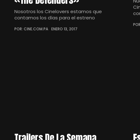
Nu
Ci
Nosotros los Cinelovers estamos que
co
contamos los días para el estreno
POR
POR: CINE.COM.PA
ENERO 13, 2017
Trailers De La Semana
E