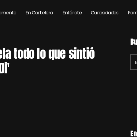
amente
En Cartelera
Entérate
Curiosidades
Fam
Bu
la todo lo que sintió
Di'
En