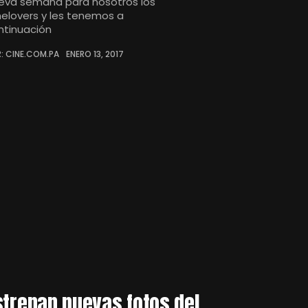
eva semana para nosotros los
nelovers y les tenemos a
ntinuación
: CINE.COM.PA
ENERO 13, 2017
strenan nuevas fotos del