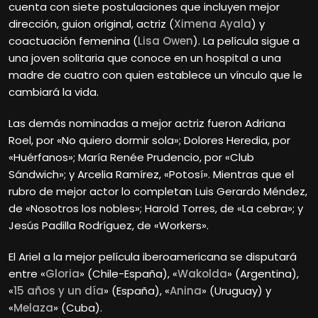
cuenta con siete postulaciones que incluyen mejor
dirección, guion original, actriz (
Ximena Ayala
) y
coactuación femenina (
Lisa Owen
). La película sigue a
una joven solitaria que conoce en un hospital a una
madre de cuatro con quien establece un vínculo que le
cambiará la vida.
Las demás nominadas a mejor actriz fueron Adriana
Roel, por «No quiero dormir sola»; Dolores Heredia, por
«Huérfanos»; María Renée Prudencio, por «Club
Sándwich»; y Arcelia Ramírez, «Potosí». Mientras que el
rubro de mejor actor lo completan Luis Gerardo Méndez,
de «Nosotros los nobles»; Harold Torres, de «La cebra»; y
Jesús Padilla Rodríguez, de «Workers».
El Ariel a la mejor película iberoamericana se disputará
entre «
Gloria
» (Chile-España), «
Wakolda
» (Argentina),
«
15 años y un día
» (España), «
Anina
» (Uruguay) y
«
Melaza
» (Cuba).