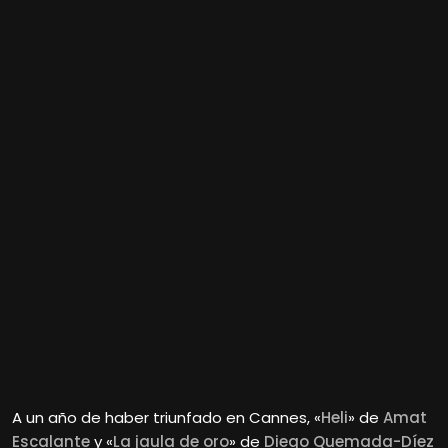
A un año de haber triunfado en Cannes, «
Heli
» de
Amat
Escalante
y «
La jaula de oro
» de
Diego Quemada-Díez