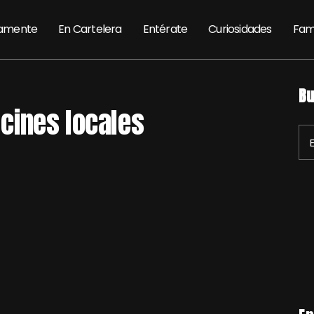
amente
En Cartelera
Entérate
Curiosidades
Fam
Bu
s cines locales