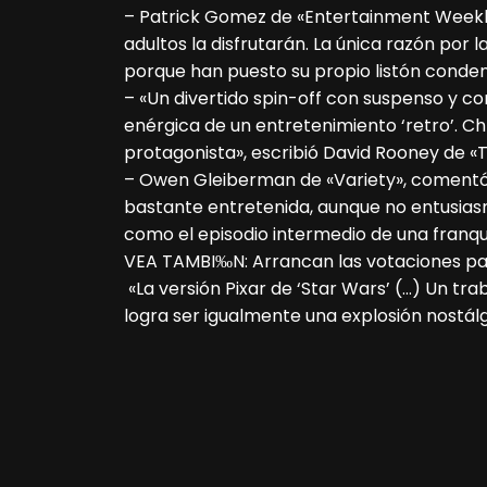
– Patrick Gomez de «Entertainment Weekly»,
adultos la disfrutarán. La única razón por
porque han puesto su propio listón conde
– «Un divertido spin-off con suspenso y 
enérgica de un entretenimiento ‘retro’. C
protagonista», escribió David Rooney de «
– Owen Gleiberman de «Variety», comentó: 
bastante entretenida, aunque no entusias
como el episodio intermedio de una franqui
VEA TAMBI‰N: Arrancan las votaciones pa
«La versión Pixar de ‘Star Wars’ (…) Un tr
logra ser igualmente una explosión nostálgi