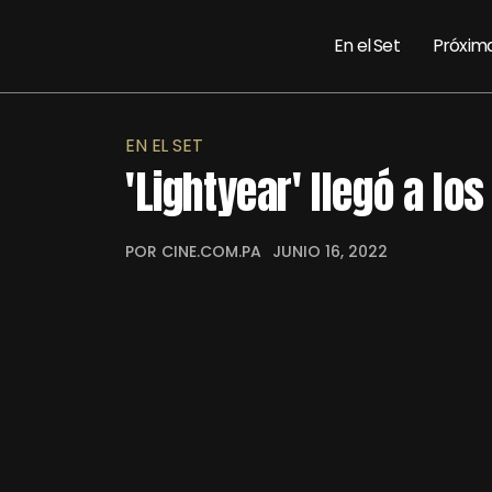
En el Set
Próxim
EN EL SET
'Lightyear' llegó a lo
POR CINE.COM.PA
JUNIO 16, 2022