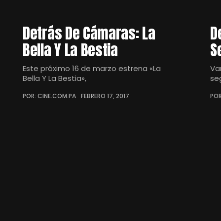
Detrás De Cámaras: La
D
Bella Y La Bestia
S
Este próximo 16 de marzo estrena «La
Va
Bella Y La Bestia»,
se
POR: CINE.COM.PA
FEBRERO 17, 2017
POR