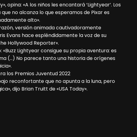
 opina: «A los niños les encantará ‘Lightyear’. Los
 la que no alcanza lo que esperamos de Pixar es
nadamente alto».
corazón, versión animada cautivadoramente
hris Evans hace espléndidamente la voz de su
The Hollywood Reporter».
«Buzz Lightyear consigue su propia aventura: es
ma (…) No parece tanto una historia de orígenes
cia».
ra los Premios Juventud 2022
abajo reconfortante que no apunta a la luna, pero
ca», dijo Brian Truitt de «USA Today».