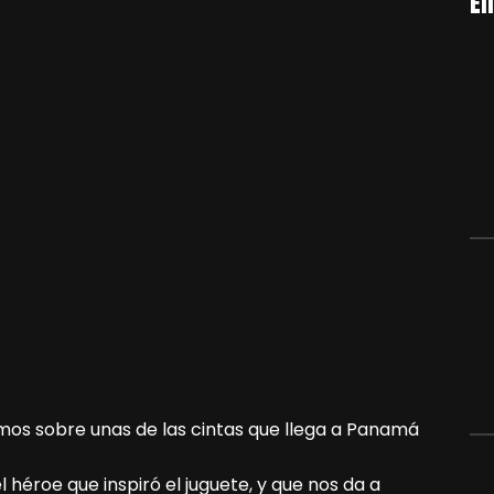
En
mos sobre unas de las cintas que llega a Panamá
el héroe que inspiró el juguete, y que nos da a