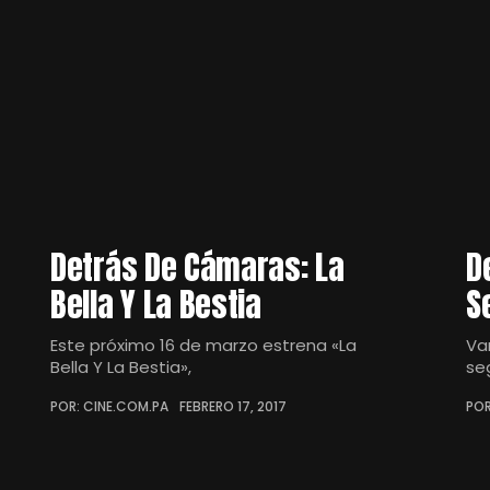
Detrás De Cámaras: La
D
Bella Y La Bestia
S
Este próximo 16 de marzo estrena «La
Va
Bella Y La Bestia»,
se
POR: CINE.COM.PA
FEBRERO 17, 2017
POR