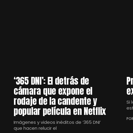
‘365 DNI’: El detrás de
P
cámara que expone el
e
rodaje de la candente y
Si 
popular película en Netflix
es
POR
Imágenes y videos inéditos de ‘365 DNI’
que hacen relucir el