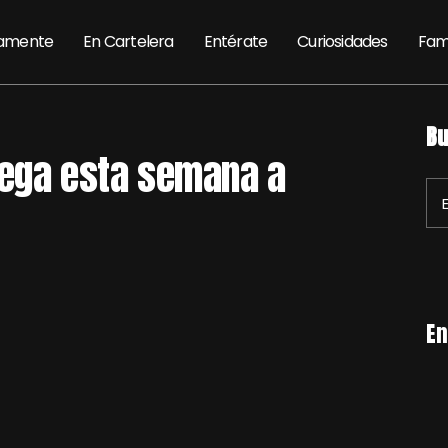
amente
En Cartelera
Entérate
Curiosidades
Fam
Bu
 llega esta semana a
En