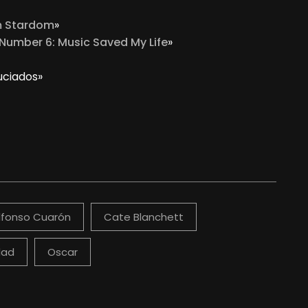
m Stardom
»
 Number 6: Music Saved My Life
»
uciados»
lfonso Cuarón
Cate Blanchett
dad
Oscar