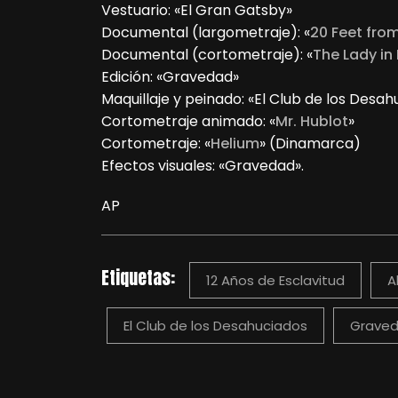
Vestuario: «El Gran Gatsby»
Documental (largometraje): «
20 Feet fro
Documental (cortometraje): «
The Lady in
Edición: «Gravedad»
Maquillaje y peinado: «El Club de los Desah
Cortometraje animado: «
Mr. Hublot
»
Cortometraje: «
Helium
» (Dinamarca)
Efectos visuales: «Gravedad».
AP
Etiquetas:
12 Años de Esclavitud
A
El Club de los Desahuciados
Grave