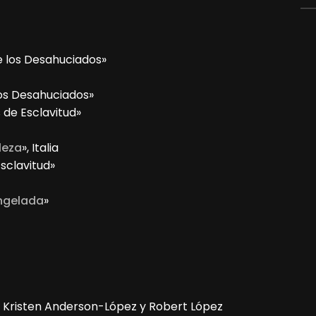
de los Desahuciados»
 los Desahuciados»
s de Esclavitud»
leza
», Italia
Esclavitud»
ngelada
»
e Kristen Anderson-López y Robert López