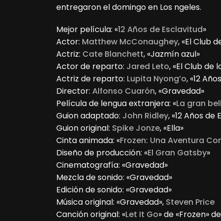
entregaron el domingo en Los ngeles.
Mejor película: «
12 Años de Esclavitud
»
Actor:
Matthew McConaughey
, «El Club 
Actriz:
Cate Blanchett
, «Jazmín azul»
Actor de reparto:
Jared Leto
, «El Club de
Actriz de reparto:
Lupita Nyong’o
, «12 Año
Director:
Alfonso Cuarón
, «Gravedad»
Película de lengua extranjera: «
La gran bel
Guion adaptado:
John Ridley
, «12 Años de 
Guion original:
Spike Jonze
, «Ella»
Cinta animada: «
Frozen: Una Aventura Co
Diseño de producción: «
El Gran Gatsby
»
Cinematografía: «Gravedad»
Mezcla de sonido: «Gravedad»
Edición de sonido: «Gravedad»
Música original: «Gravedad»,
Steven Price
Canción original: «
Let It Go
» de «Frozen» d