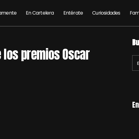
amente
En Cartelera
Entérate
Curiosidades
Fam
Bu
e los premios Oscar
En