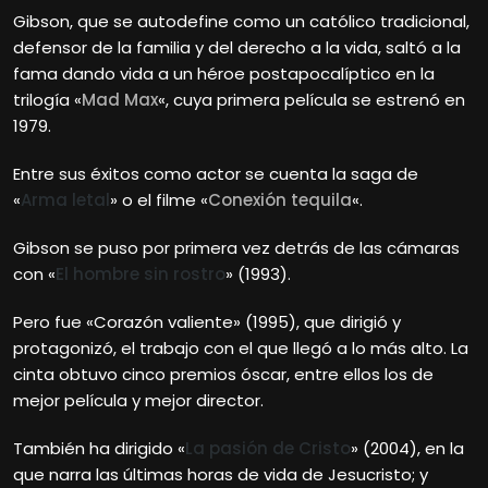
Gibson, que se autodefine como un católico tradicional,
defensor de la familia y del derecho a la vida, saltó a la
fama dando vida a un héroe postapocalíptico en la
trilogía «
Mad Max
«, cuya primera película se estrenó en
1979.
Entre sus éxitos como actor se cuenta la saga de
«
Arma letal
» o el filme «
Conexión tequila
«.
Gibson se puso por primera vez detrás de las cámaras
con «
El hombre sin rostro
» (1993).
Pero fue «Corazón valiente» (1995), que dirigió y
protagonizó, el trabajo con el que llegó a lo más alto. La
cinta obtuvo cinco premios óscar, entre ellos los de
mejor película y mejor director.
También ha dirigido «
La pasión de Cristo
» (2004), en la
que narra las últimas horas de vida de Jesucristo; y