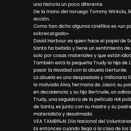
una historia un poco diferente.
De la mano del noruego Tommy Wirkola, ll
acción.
Como han dicho algunos cinéfilos es «un
sobrecargado».
David Harbour es quien hace el papel de San
Santa ha bebido y tiene un sentimiento de 
solo por cosas materiales y que están idio
También está la pequeña Trudy la hija de L
pasar la Navidad con la abuela Gerturde.
La abuela es una despiadada y millonaria 
la malvada Alva, hermana de Jason; su par
en decadencia; y su hijo Bertrude, un odioso
Trudy, una seguidora de la película «Mi pob
de Santa, es junto con su madre y su padre
materialista y desalmada.
VEA TAMBI‰N: Día Nacional del Voluntariad
Es entonces cuando llega a la casa de los