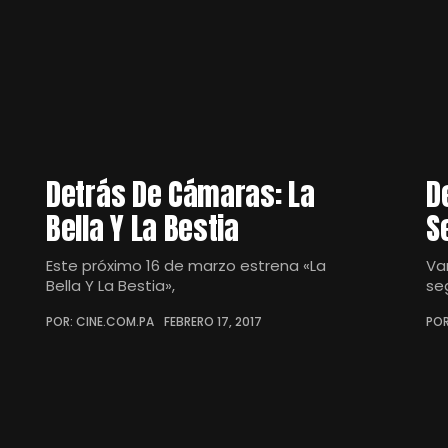
Detrás De Cámaras: La
D
Bella Y La Bestia
S
Este próximo 16 de marzo estrena «La
Va
Bella Y La Bestia»,
se
POR: CINE.COM.PA
FEBRERO 17, 2017
POR