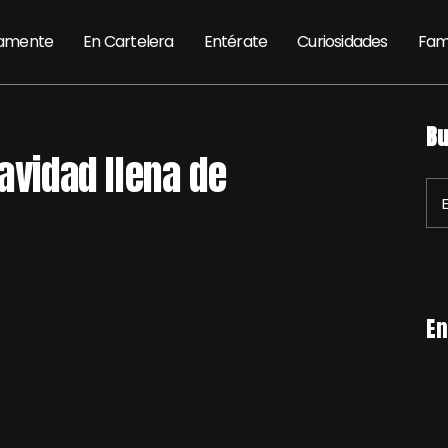
amente
En Cartelera
Entérate
Curiosidades
Fam
Bu
avidad llena de
En