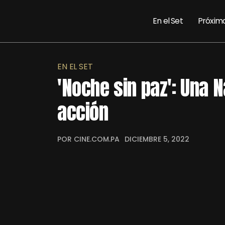
En el Set
Próxim
EN EL SET
'Noche sin paz': Una N
acción
POR CINE.COM.PA
DICIEMBRE 5, 2022