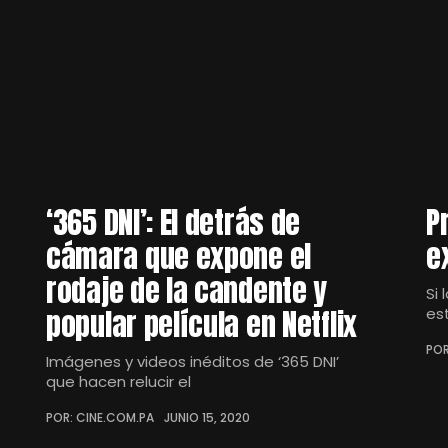
‘365 DNI’: El detrás de
P
cámara que expone el
e
rodaje de la candente y
Si 
popular película en Netflix
es
POR
Imágenes y videos inéditos de ‘365 DNI’
que hacen relucir el
POR: CINE.COM.PA
JUNIO 15, 2020