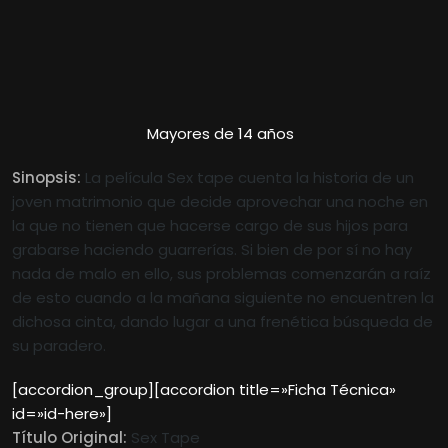
Mayores de 14 años
Sinopsis:
La película Sex tape cuenta la historia de un
joven matrimonio que decide aprovechar una noche en
la que no tienen que hacerse cargo de sus
hijos para
grabarse haciendo guarrerías. Si bien de por sí no hay
nada de malo en ello, sus problemas comenzarán a raíz
de esto cuando a la mañana siguiente no encuentren la
dichosa cinta, dando lugar a una frenética búsqueda de
su paradero.
[accordion_group][accordion title=»Ficha Técnica»
id=»id-here»]
Título Original:
Sex Tape