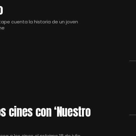
o
tape cuenta la historia de un joven
he
os cines con ‘Nuestro
a a los cines el próximo 18 de julio