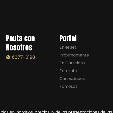
Pauta con
Portal
Nosotros
En el Set
Próximamente
6677-0198
En Cartelera
Entérate
Curiosidades
Famosos
ios en: horarios, precios, ni de las presentaciones de la