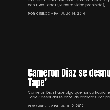
con «Sex Tape» (Nuestro video prohibido),
POR CINE.COM.PA
JULIO 14, 2014
Cameron Díaz se desnud
Tape’
Cameron Díaz hace algo que nunca había hec
Tape»: desnudarse ante las cámaras. Por pr
POR CINE.COM.PA
JULIO 2, 2014