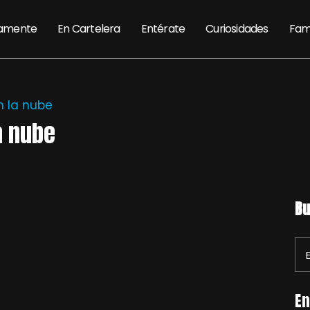
amente
En Cartelera
Entérate
Curiosidades
Fam
n la nube
a nube
Bu
En