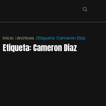
Inicio
Archives
Etiqueta:
Cameron Diaz
Etiqueta:
Cameron Diaz