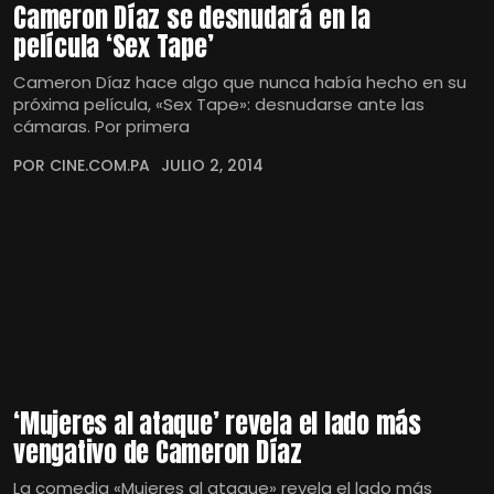
Cameron Díaz se desnudará en la
película ‘Sex Tape’
Cameron Díaz hace algo que nunca había hecho en su
próxima película, «Sex Tape»: desnudarse ante las
cámaras. Por primera
POR CINE.COM.PA
JULIO 2, 2014
‘Mujeres al ataque’ revela el lado más
vengativo de Cameron Díaz
La comedia «Mujeres al ataque» revela el lado más