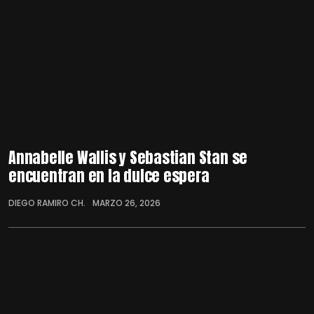
Annabelle Wallis y Sebastian Stan se
encuentran en la dulce espera
DIEGO RAMIRO CH.
MARZO 26, 2026