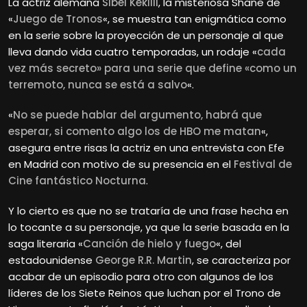
La actriz alemana
Sibel Kekilli
, la misteriosa Shane de
«
Juego de Tronos
«, se muestra tan enigmática como
en la serie sobre la proyección de un personaje al que
lleva dando vida cuatro temporadas, un rodaje «
cada
vez más secreto» para una serie que define «como un
terremoto, nunca se está a salvo
«.
«
No se puede hablar del argumento, habrá que
esperar, si comento algo los de HBO me matan
«,
asegura entre risas la actriz en una entrevista con Efe
en Madrid con motivo de su presencia en el
Festival de
Cine fantástico Nocturna
.
Y lo cierto es que no se trataría de una frase hecha en
lo tocante a su personaje, ya que la serie basada en la
saga literaria «
Canción de hielo y fuego
«, del
estadounidense
George R.R. Martin
, se caracteriza por
acabar de un episodio para otro con algunos de los
líderes de los Siete Reinos que luchan por el Trono de