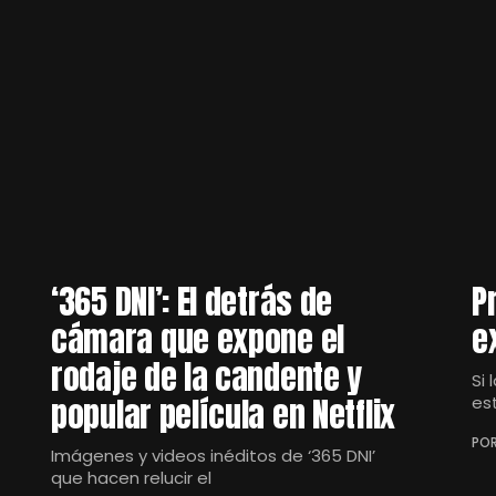
‘365 DNI’: El detrás de
P
cámara que expone el
e
rodaje de la candente y
Si 
popular película en Netflix
es
POR
Imágenes y videos inéditos de ‘365 DNI’
que hacen relucir el