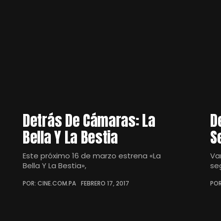
Detrás De Cámaras: La
D
Bella Y La Bestia
S
Este próximo 16 de marzo estrena «La
Va
Bella Y La Bestia»,
se
POR: CINE.COM.PA
FEBRERO 17, 2017
POR