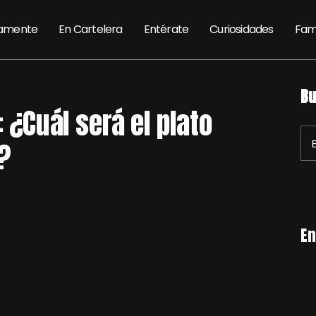
amente
En Cartelera
Entérate
Curiosidades
Fam
Bu
 ¿Cuál será el plato
?
En