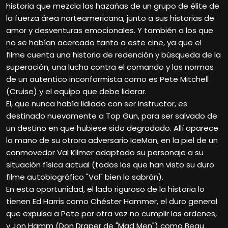
historia que mezcla las hazañas de un grupo de élite de
la fuerza área norteamericana, junto a sus historias de
amor y desventuras emocionales. Y también a los que
no se habían acercado tanto a este cine, ya que el
filme cuenta una historia de redención y búsqueda de la
superación, una lucha contra el comando y las normas
de un autentico inconformista como es Pete Mitchell
(Cruise) y el equipo que debe liderar.
El, que nunca había lidiado con ser instructor, es
destinado nuevamente a Top Gun, para ser salvado de
un destino en que hubiese sido degradado. Allí aparece
la mano de su otrora adversario IceMan, en la piel de un
conmovedor Val Kilmer adaptado su personaje a su
situación física actual (todos los que han visto su duro
filme autobiográfico "Val" bien lo sabrán).
En esta oportunidad, el lado riguroso de la historia lo
tienen Ed Harris como Chéster Hammer, el duro general
que expulsa a Pete por otra vez no cumplir las ordenes,
y Jon Hamm (Don Draper de "Mad Men") como Beau