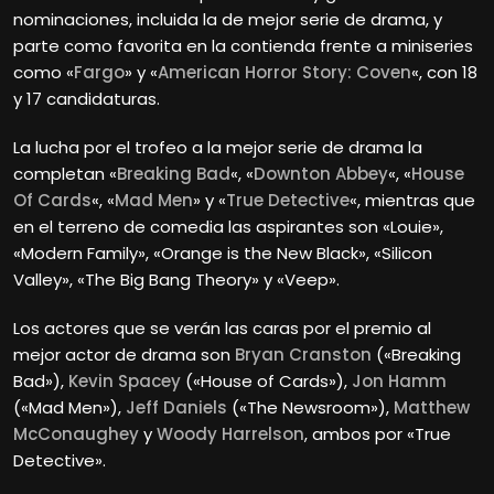
nominaciones, incluida la de mejor serie de drama, y
parte como favorita en la contienda frente a miniseries
como «
Fargo
» y «
American Horror Story: Coven
«, con 18
y 17 candidaturas.
La lucha por el trofeo a la mejor serie de drama la
completan «
Breaking Bad
«, «
Downton Abbey
«, «
House
Of Cards
«, «
Mad Men
» y «
True Detective
«, mientras que
en el terreno de comedia las aspirantes son «Louie»,
«Modern Family», «Orange is the New Black», «Silicon
Valley», «The Big Bang Theory» y «Veep».
Los actores que se verán las caras por el premio al
mejor actor de drama son
Bryan Cranston
(«Breaking
Bad»),
Kevin Spacey
(«House of Cards»),
Jon Hamm
(«Mad Men»),
Jeff Daniels
(«The Newsroom»),
Matthew
McConaughey
y
Woody Harrelson
, ambos por «True
Detective».