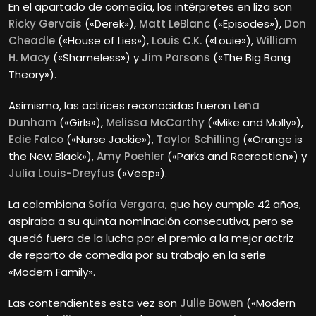
En el apartado de comedia, los intérpretes en liza son
Ricky Gervais
(«Derek»),
Matt LeBlanc
(«Episodes»),
Don
Cheadle
(«House of Lies»),
Louis C.K.
(«Louie»),
William
H. Macy
(«Shameless») y
Jim Parsons
(«The Big Bang
Theory»).
Asimismo, las actrices reconocidas fueron
Lena
Dunham
(«Girls»),
Melissa McCarthy
(«Mike and Molly»),
Edie Falco
(«Nurse Jackie»),
Taylor Schilling
(«Orange is
the New Black»),
Amy Poehler
(«Parks and Recreation») y
Julia Louis-Dreyfus
(«Veep»).
La colombiana
Sofía Vergara
, que hoy cumple 42 años,
aspiraba a su quinta nominación consecutiva, pero se
quedó fuera de la lucha por el premio a la mejor actriz
de reparto de comedia por su trabajo en la serie
«Modern Family».
Las contendientes esta vez son
Julie Bowen
(«Modern