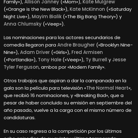
Family»),
Allison Janney
(«Mom»),
Kate Mulgrew
(«Orange is the New Black»),
Kate McKinnon
(«Saturday
Night Live»),
Mayim Bialik
(«The Big Bang Theory») y
Anna Chlumsky
(«Veep»).
Las nominaciones para los actores secundarios de
comedia llegaron para
Andre Braugher
(«Brooklyn Nine-
Nine»),
Adam Driver
(«Girls»),
Fred Armisen
(«Portlandia»),
Tony Hale
(«Veep»),
Ty Burrell
y
Jesse
Tyler Ferguson
, ambos por «Modern Family».
Otros trabajos que aspiran a dar la campanada en la
gala son la película para televisión «
The Normal Heart
«,
que recibió 16 nominaciones, y «Breaking Bad», que a
pesar de haber concluido su emisión en septiembre del
año pasado, vuelve a la carga con el mismo número de
candidaturas.
En su caso regresa a la competición por los últimos