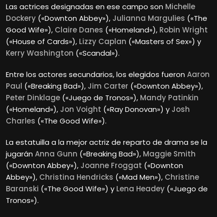
Las actrices designadas en ese campo son
Michelle
Dockery
(«Downton Abbey»),
Julianna Margulies
(«The
Good Wife»),
Claire Danes
(«Homeland»),
Robin Wright
(«House of Cards»),
Lizzy Caplan
(«Masters of Sex») y
Kerry Washington
(«Scandal»).
Entre los actores secundarios, los elegidos fueron
Aaron
Paul
(«Breaking Bad»),
Jim Carter
(«Downton Abbey»),
Peter Dinklage
(«Juego de Tronos»),
Mandy Patinkin
(«Homeland»),
Jon Voight
(«Ray Donovan») y
Josh
Charles
(«The Good Wife»).
La estatuilla a la mejor actriz de reparto de drama se la
jugarán
Anna Gunn
(«Breaking Bad»),
Maggie Smith
(«Downton Abbey»),
Joanne Froggat
(«Downton
Abbey»),
Christina Hendricks
(«Mad Men»),
Christine
Baranski
(«The Good Wife») y
Lena Headey
(«Juego de
Tronos»).