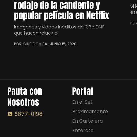
rodaje de la candente y
Si 
popular película en Netflix
es
POR
Imágenes y videos inéditos de ‘365 DNI’
que hacen relucir el
POR: CINE.COM.PA
JUNIO 15, 2020
Pauta con
Portal
Nosotros
En el Set
Próximamente
6677-0198
En Cartelera
Entérate