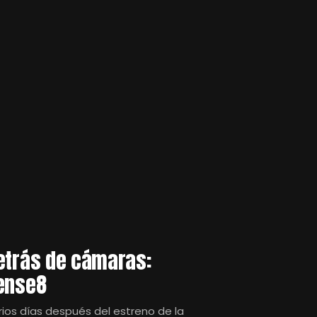
etrás de cámaras:
ense8
rios días después del estreno de la