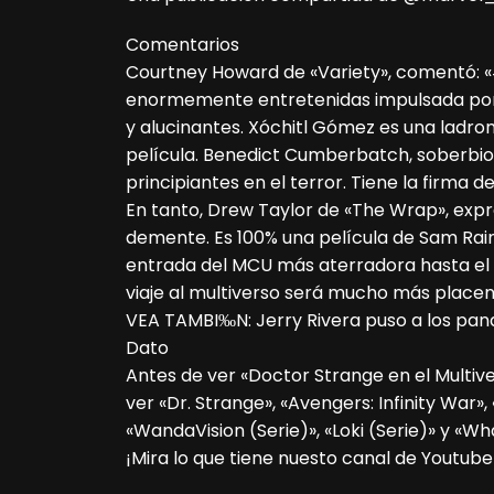
Comentarios
Courtney Howard de «Variety», comentó: 
enormemente entretenidas impulsada por l
y alucinantes. Xóchitl Gómez es una ladro
película. Benedict Cumberbatch, soberbi
principiantes en el terror. Tiene la firma de
En tanto, Drew Taylor de «The Wrap», exp
demente. Es 100% una película de Sam Raim
entrada del MCU más aterradora hasta el
viaje al multiverso será mucho más placen
VEA TAMBI‰N: Jerry Rivera puso a los pana
Dato
Antes de ver «Doctor Strange en el Multive
ver «Dr. Strange», «Avengers: Infinity Wa
«WandaVision (Serie)», «Loki (Serie)» y «Wha
¡Mira lo que tiene nuesto canal de Youtube