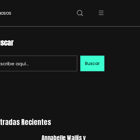
osos
scar
Buscar
tradas Recientes
Annabelle Wallis y