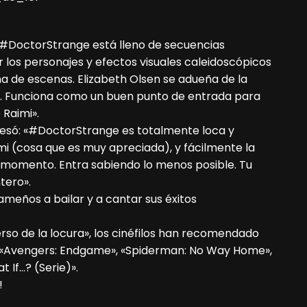
«#DoctorStrange está lleno de secuencias
os personajes y efectos visuales caleidoscópicos
na de escenas. Elizabeth Olsen se adueña de la
o. Funciona como un buen punto de entrada para
 Raimi».
resó: «#DoctorStrange es totalmente loca y
i (cosa que es muy apreciada), y fácilmente la
 momento. Entra sabiendo lo menos posible. Tu
tero».
meños a bailar y a cantar sus éxitos
rso de la locura», los cinéfilos han recomendado
r», «Avengers: Endgame», «Spiderman: No Way Home»,
t If…? (Serie)».
!