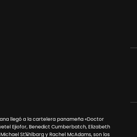
mana llegó a la cartelera panameña «Doctor
iwetel Ejiofor, Benedict Cumberbatch, Elizabeth
 Michael St¼hlbarg y Rachel McAdams, son los