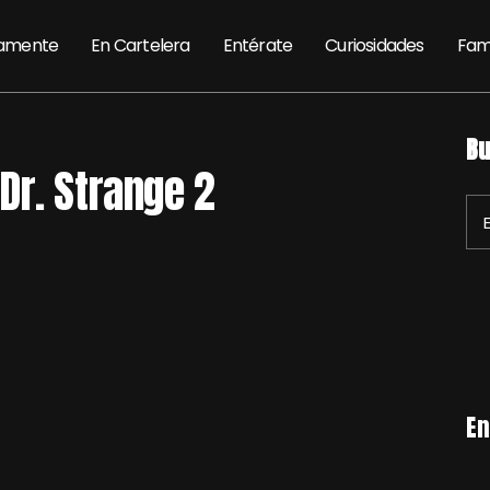
amente
En Cartelera
Entérate
Curiosidades
Fam
Bu
Dr. Strange 2
En